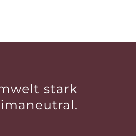
mwelt stark
limaneutral.