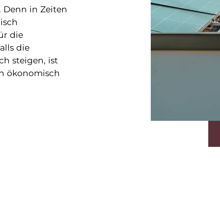
. Denn in Zeiten
gisch
ür die
lls die
h steigen, ist
uch ökonomisch