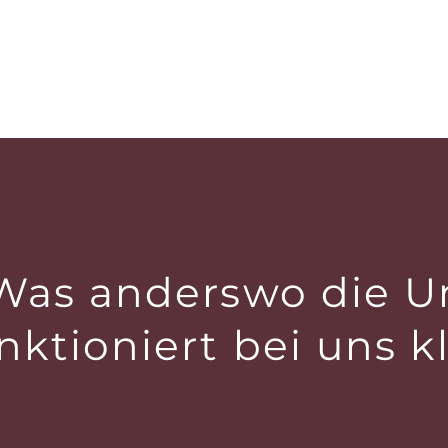
as anderswo die U
unktioniert bei uns k