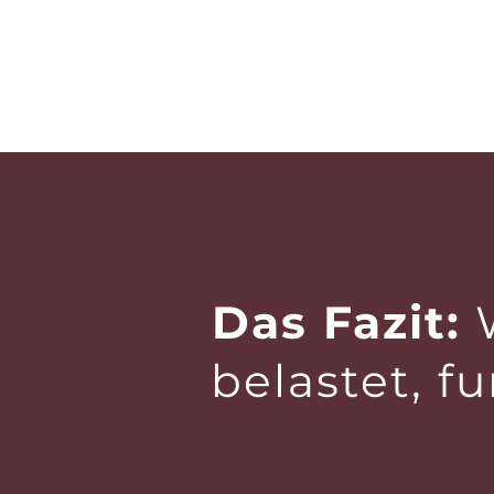
Das Fazit:
W
belastet, f